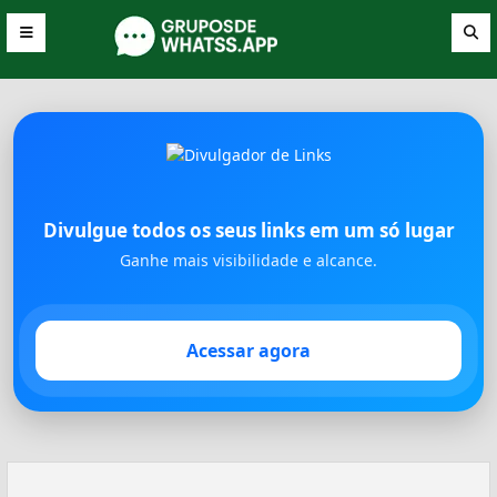
Divulgue todos os seus links em um só lugar
Ganhe mais visibilidade e alcance.
Acessar agora