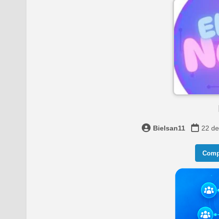
Bielsan11
22 de
Compa