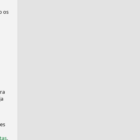
p os
pra
ja
ses
tas
,