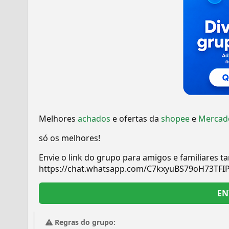
Melhores
achados
e ofertas da
shopee
e
Mercado
só os melhores!
Envie o link do grupo para amigos e familiares 
https://chat.whatsapp.com/C7kxyuBS79oH73TFI
EN
Regras do grupo: