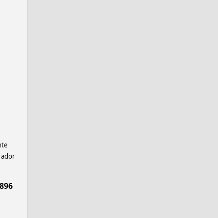
nte
rador
896