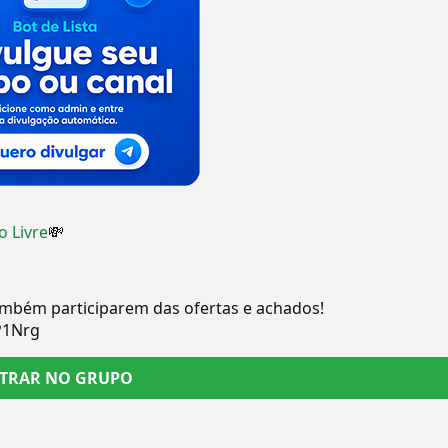
 Livre
💸
também participarem das ofertas e achados!
P1Nrg
TRAR NO GRUPO