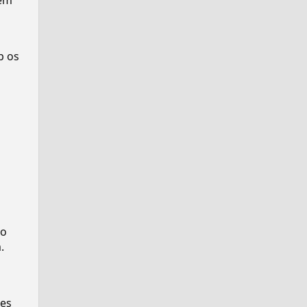
em
p os
to
.
ses