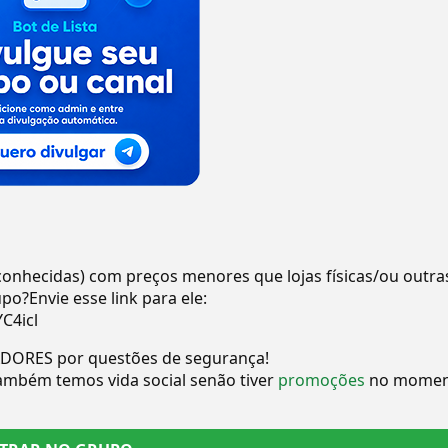
 conhecidas) com preços menores que lojas físicas/ou outra
o?Envie esse link para ele:
C4icl
ORES por questões de segurança!
ém temos vida social senão tiver
promoções
no momen