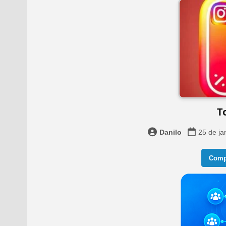
T
Danilo
25 de ja
Compa