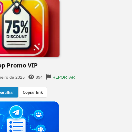
op Promo VIP
neiro de 2025
894
REPORTAR
rtilhar
Copiar link