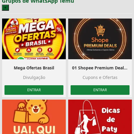
Grupos de WhatsApp Temu
+
Mega Ofertas Brasil
01 Shopee Premium Deals Andressa Horst
Divulgação
Cupons e Ofertas
ENTRAR
ENTRAR