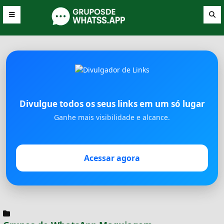
Divulgue todos os seus links em um só lugar
Ganhe mais visibilidade e alcance.
Acessar agora