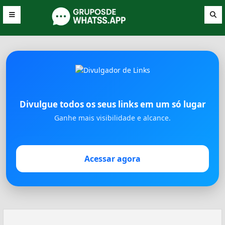
Divulgue todos os seus links em um só lugar
Ganhe mais visibilidade e alcance.
Acessar agora