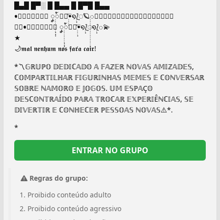
█▄█ █▀░ █ █▄▄ █ █▀█ █▄▄
ꔷ⃘࣭࣭࣭࣭ٜ❀۫ ၞ࣭࣭࣭࣭࣭࣭࣭࣭࣭࣭ٜٜٜꪳ❀⃘࣭࣭࣭࣭ٜꔷ⃔໑࣭࣭ٜ⟅◌ٜ🪐࣭࣭࣭࣭࣭࣭࣭࣭࣭࣭࣭࣭࣭࣭࣭࣭࣭࣭࣭࣭࣭࣭࣭◌⟆࣭࣭ٜ࣭࣭࣭࣭࣭࣭࣭࣭࣭࣭࣭࣭࣭࣭
໑⃕ꔷ⃘࣭࣭࣭࣭ٜ❀۫ ၞ࣭࣭࣭࣭࣭࣭࣭࣭࣭࣭ٜٜٜꪳ❀⃘࣭࣭࣭࣭ٜꔷ⃔໑࣭࣭ٜ⟅◌ٜ໑࣭࣭ٜ⟅◌💫
★
🌙𝖒𝖆𝖑 𝖓𝖊𝖓𝖍𝖚𝖒 𝖓𝖔𝖘 𝖋𝖆𝖗𝖆́ 𝖈𝖆𝖎𝖗!
*〽️𝔾ℝ𝕌ℙ𝕆 𝔻𝔼𝔻𝕀ℂ𝔸𝔻𝕆 𝔸 𝔽𝔸ℤ𝔼ℝ ℕ𝕆𝕍𝔸𝕊 𝔸𝕄𝕀ℤ𝔸𝔻𝔼𝕊,
ℂ𝕆𝕄ℙ𝔸ℝ𝕋𝕀𝕃ℍ𝔸ℝ 𝔽𝕀𝔾𝕌ℝ𝕀ℕℍ𝔸𝕊 𝕄𝔼𝕄𝔼𝕊 𝔼 ℂ𝕆ℕ𝕍𝔼ℝ𝕊𝔸ℝ
𝕊𝕆𝔹ℝ𝔼 ℕ𝔸𝕄𝕆ℝ𝕆 𝔼 𝕁𝕆𝔾𝕆𝕊. 𝕌𝕄 𝔼𝕊ℙ𝔸Ç𝕆
𝔻𝔼𝕊ℂ𝕆ℕ𝕋ℝ𝔸Í𝔻𝕆 ℙ𝔸ℝ𝔸 𝕋ℝ𝕆ℂ𝔸ℝ 𝔼𝕏ℙ𝔼ℝ𝕀Êℕℂ𝕀𝔸𝕊, 𝕊𝔼
𝔻𝕀𝕍𝔼ℝ𝕋𝕀ℝ 𝔼 ℂ𝕆ℕℍ𝔼ℂ𝔼ℝ ℙ𝔼𝕊𝕊𝕆𝔸𝕊 ℕ𝕆𝕍𝔸𝕊⚠️*.
*
ENTRAR NO GRUPO
Regras do grupo:
Proibido conteúdo adulto
Proibido conteúdo agressivo