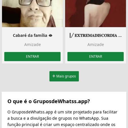
Cabaré da família 🫦
┃╱ 𝐄𝐗𝐓𝐑𝐄𝐌𝐀𝐃𝐈𝐒𝐂𝐎́𝐑𝐃𝐈𝐀 ╱ ┃
Amizade
Amizade
ENTRAR
ENTRAR
Mais grupos
O que é o GruposdeWhatss.app?
O GruposdeWhatss.app é um site projetado para facilitar
a busca e a divulgação de grupos no WhatsApp. Sua
função principal é criar um espaço centralizado onde os