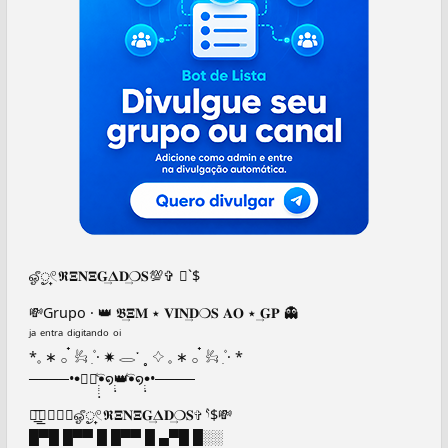
ஓீᤢ𓏲꫶𝕽𝚵𝐍𝚵𝐆͢𝚫𝐃͢❍𝐒💯✞ 𝅮`$
💸Grupo · 👑 𝕭͢𝚵𝐌 ٭ 𝐕𝐈𝐍𝐃͢❍𝐒 𝐀𝐎 ٭ 𝐆͢𝐏 👻
ʲᵃ ᵉⁿᵗʳᵃ ᵈⁱᵍⁱᵗᵃⁿᵈᵒ ᵒⁱ
*𓈒 ∗ 𓂂 ๋ 𔒌 ִ۫ · ✷ 𓂋་ ˳ 𔓕 𓈒 ∗ 𓂂 ๋ 𔒌 ִ۫ · *
────•𖧹❀⃘࣭࣭࣭࣭ٜꔷ⃔໑࣭࣭ٜ👑ꔷ⃔໑࣭࣭ٜ𖧹•────
⏤͟͟͞⃟᮪⃟⃟ஓீᤢ𓏲꫶𝕽𝚵𝐍𝚵𝐆͢𝚫𝐃͢❍𝐒✞ 𝅮`$💸
█▀█ █▀▀ █ █▀▀ █ ▄▀█ █░░