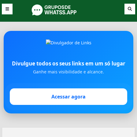
Divulgue todos os seus links em um só lugar
Ganhe mais visibilidade e alcance.
Acessar agora