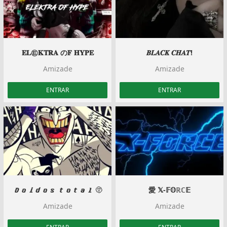
𝚬𝐋㉫𝐊𝐓𝐑𝐀 の𝐅 𝐇𝐘𝐏𝐄
𝑩𝑳𝑨𝑪𝑲 𝑪𝑯𝑨𝑻!
Amizade
Amizade
ENTRAR
ENTRAR
𝑫𝒐𝒊𝒅𝒐𝒔 𝒕𝒐𝒕𝒂𝒍 🫥
愛 𝕏-𝔽𝕆ℝℂ𝔼
Amizade
Amizade