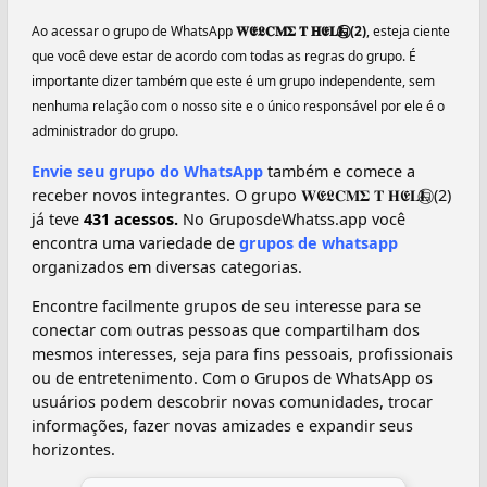
Ao acessar o grupo de WhatsApp
𝐖𝕰𝕷𝐂𝐌𝚺 𝐓 𝐇𝕰𝐋𝐋⃝⃥⃪⃧ (2)
, esteja ciente
que você deve estar de acordo com todas as regras do grupo. É
importante dizer também que este é um grupo independente, sem
nenhuma relação com o nosso site e o único responsável por ele é o
administrador do grupo.
Envie seu grupo do WhatsApp
também e comece a
receber novos integrantes. O grupo 𝐖𝕰𝕷𝐂𝐌𝚺 𝐓 𝐇𝕰𝐋𝐋⃝⃥⃪⃧ (2)
já teve
431 acessos.
No GruposdeWhatss.app você
encontra uma variedade de
grupos de whatsapp
organizados em diversas categorias.
Encontre facilmente grupos de seu interesse para se
conectar com outras pessoas que compartilham dos
mesmos interesses, seja para fins pessoais, profissionais
ou de entretenimento. Com o Grupos de WhatsApp os
usuários podem descobrir novas comunidades, trocar
informações, fazer novas amizades e expandir seus
horizontes.