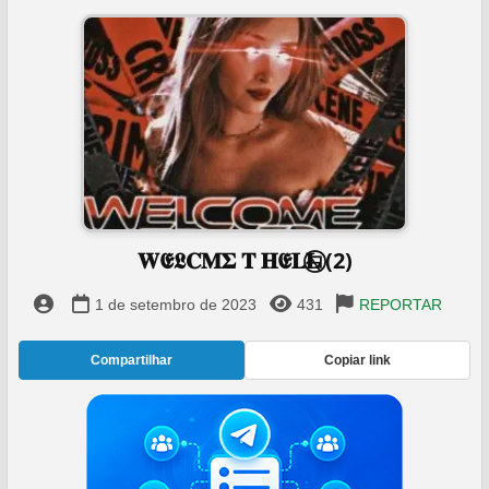
𝐖𝕰𝕷𝐂𝐌𝚺 𝐓 𝐇𝕰𝐋𝐋⃝⃥⃪⃧ (2)
1 de setembro de 2023
431
REPORTAR
Compartilhar
Copiar link