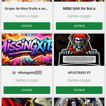
Grupo de blox fruits e anime
𝐌𝐄𝐑𝐂𝐀𝐃𝐎 𝐃𝐀 𝐁𝐀𝐋𝐀
Games e Jogos
Games e Jogos
ENTRAR
ENTRAR
亗 ･Misingxits🇧🇷‍️
APOSTADO FF
Games e Jogos
Games e Jogos
ENTRAR
ENTRAR