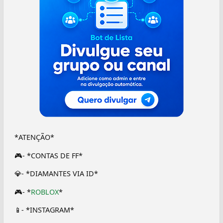
*ATENÇÃO*
🎮- *CONTAS DE FF*
💎- *DIAMANTES VIA ID*
🎮- *
ROBLOX
*
📱- *INSTAGRAM*