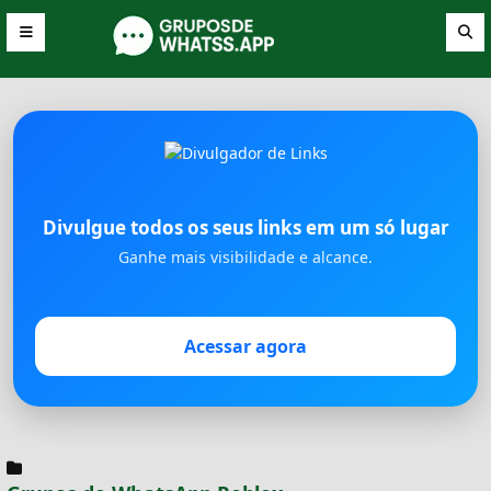
Divulgue todos os seus links em um só lugar
Ganhe mais visibilidade e alcance.
Acessar agora