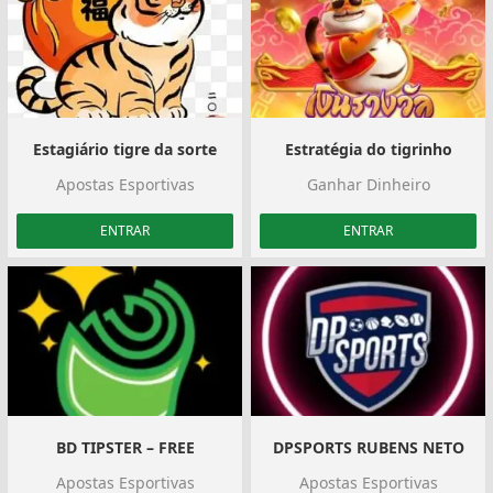
Estagiário tigre da sorte
Estratégia do tigrinho
Apostas Esportivas
Ganhar Dinheiro
ENTRAR
ENTRAR
BD TIPSTER – FREE
DPSPORTS RUBENS NETO
Apostas Esportivas
Apostas Esportivas