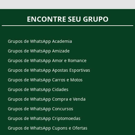
ENCONTRE SEU GRUPO
Grupos de WhatsApp Academia
Grupos de WhatsApp Amizade
Grupos de WhatsApp Amor e Romance
Grupos de WhatsApp Apostas Esportivas
Grupos de WhatsApp Carros e Motos
Grupos de WhatsApp Cidades
Grupos de WhatsApp Compra e Venda
Grupos de WhatsApp Concursos
Grupos de WhatsApp Criptomoedas
Grupos de WhatsApp Cupons e Ofertas