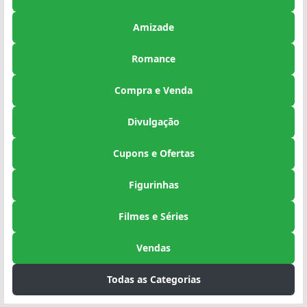
Amizade
Romance
Compra e Venda
Divulgação
Cupons e Ofertas
Figurinhas
Filmes e Séries
Vendas
Todas as Categorias