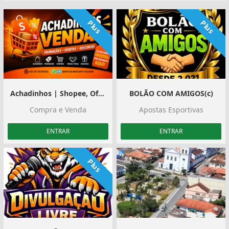
Plus
Plus
Achadinhos | Shopee, Ofertas e Divulgação
BOLÃO COM AMIGOS(c)
Compra e Venda
Apostas Esportivas
ENTRAR
ENTRAR
Plus