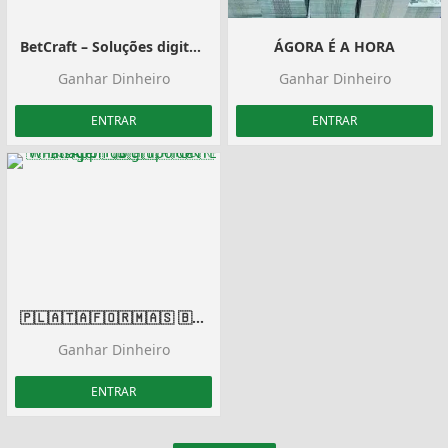
BetCraft – Soluções digitais
ÁGORA É A HORA
Ganhar Dinheiro
Ganhar Dinheiro
ENTRAR
ENTRAR
🇵‌🇱‌🇦‌🇹‌🇦‌🇫‌🇴‌🇷‌🇲‌🇦‌🇸 🇧‌🇪‌🇹‌🇧‌🇪‌🇹‌ FONTE 3
Ganhar Dinheiro
ENTRAR