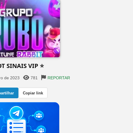
T SINAIS VIP ⭐
ro de 2023
781
REPORTAR
rtilhar
Copiar link