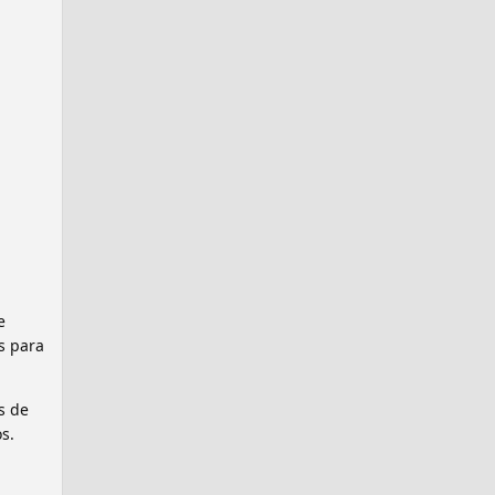
e
s para
s de
s.