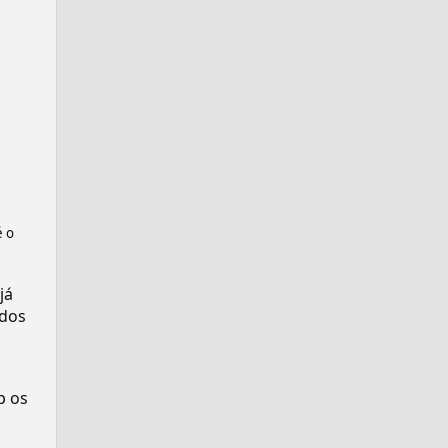
é o
já
dos
p os