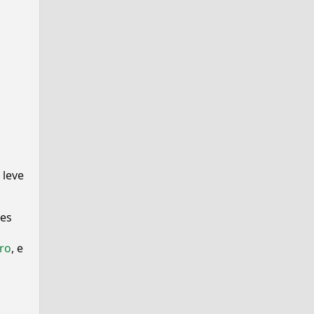
 leve
ses
ro
, e