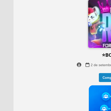
⭐BO
2 de setemb
Compa