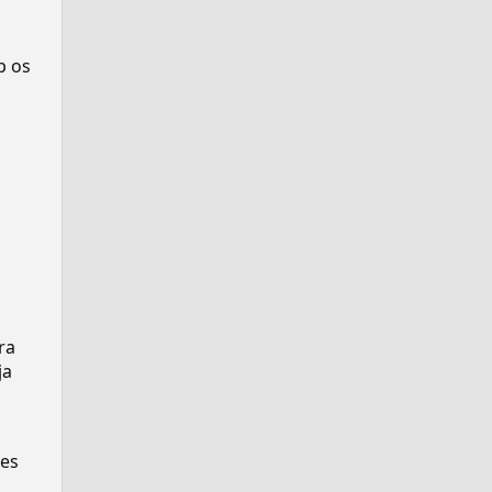
p os
ra
ja
ses