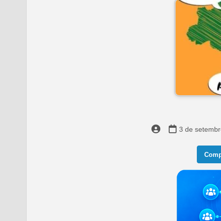
3 de setembr
Compa