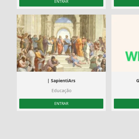
ENTRAR
| SapientiArs
G
Educação
ENTRAR