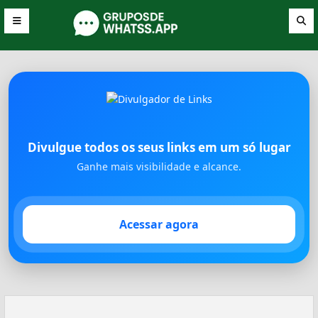
Divulgue todos os seus links em um só lugar
Ganhe mais visibilidade e alcance.
Acessar agora