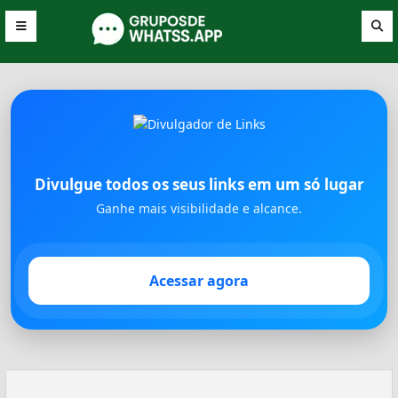
Divulgue todos os seus links em um só lugar
Ganhe mais visibilidade e alcance.
Acessar agora