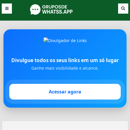
Divulgue todos os seus links em um só lugar
Ganhe mais visibilidade e alcance.
Acessar agora