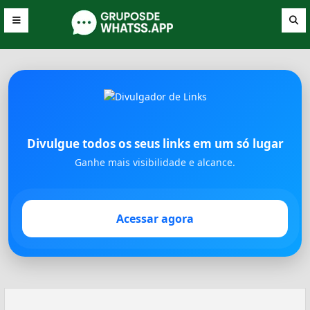
Divulgue todos os seus links em um só lugar
Ganhe mais visibilidade e alcance.
Acessar agora