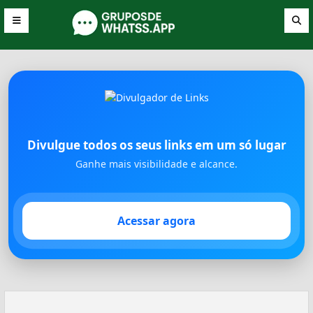
Divulgue todos os seus links em um só lugar
Ganhe mais visibilidade e alcance.
Acessar agora