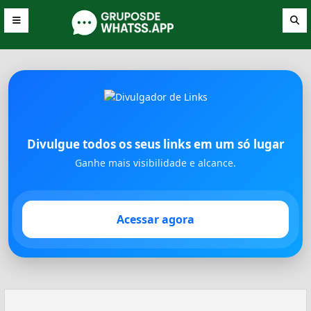
Divulgue todos os seus links em um só lugar
Ganhe mais visibilidade e alcance.
Acessar agora