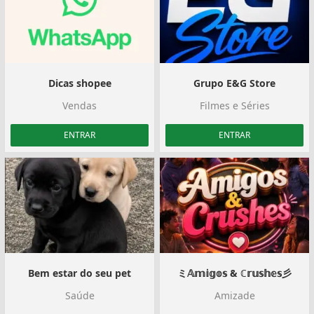
Dicas shopee
Grupo E&G Store
Vendas
Filmes e Séries
ENTRAR
ENTRAR
Bem estar do seu pet
ミ𝔸𝕞𝕚𝕘𝕠𝕤 & ℂ𝕣𝕦𝕤𝕙𝕖𝕤彡
Saúde
Amizade