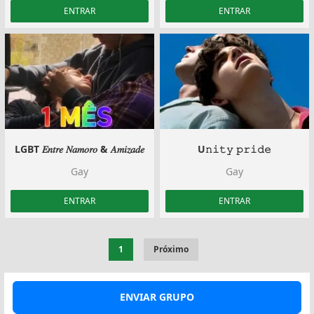
ENTRAR
ENTRAR
LGBT 𝐸𝑛𝑡𝑟𝑒 𝑁𝑎𝑚𝑜𝑟𝑜 & 𝐴𝑚𝑖𝑧𝑎𝑑𝑒️‍
U𝚗𝚒𝚝𝚢 𝚙𝚛𝚒𝚍𝚎
Gay
Gay
ENTRAR
ENTRAR
1
Próximo
ENVIAR GRUPO