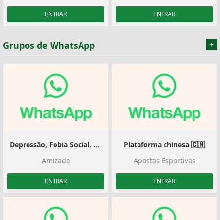
ENTRAR
ENTRAR
Grupos de WhatsApp
+
Depressão, Fobia Social, Ansiedade, etc. – Grupo de Diálogo
Plataforma chinesa 🇨🇳
Amizade
Apostas Esportivas
ENTRAR
ENTRAR