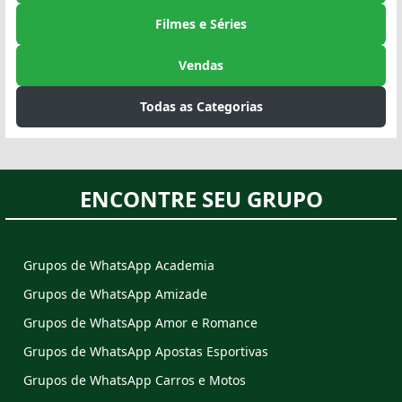
Filmes e Séries
Vendas
Todas as Categorias
ENCONTRE SEU GRUPO
Grupos de WhatsApp Academia
Grupos de WhatsApp Amizade
Grupos de WhatsApp Amor e Romance
Grupos de WhatsApp Apostas Esportivas
Grupos de WhatsApp Carros e Motos