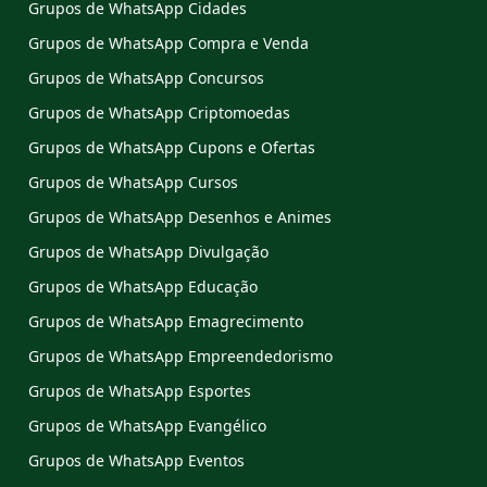
Grupos de WhatsApp Cidades
Grupos de WhatsApp Compra e Venda
Grupos de WhatsApp Concursos
Grupos de WhatsApp Criptomoedas
Grupos de WhatsApp Cupons e Ofertas
Grupos de WhatsApp Cursos
Grupos de WhatsApp Desenhos e Animes
Grupos de WhatsApp Divulgação
Grupos de WhatsApp Educação
Grupos de WhatsApp Emagrecimento
Grupos de WhatsApp Empreendedorismo
Grupos de WhatsApp Esportes
Grupos de WhatsApp Evangélico
Grupos de WhatsApp Eventos