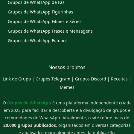
Grupos de WhatsApp de Fãs
Grupos de WhatsApp Figurinhas
Grupos de WhatsApp Filmes e Séries
Grupos de WhatsApp Frases e Mensagens
Grupos de WhatsApp Futebol
Nossos projetos
Link de Grupo
|
Grupos Telegram
|
Grupos Discord
|
Receitas
|
Memes
O
Grupos de WhatsApp
é uma plataforma independente criada
em 2023 para facilitar a descoberta e a divulgação de grupos e
comunidades do WhatsApp. Atualmente, o site reúne mais de
20.000 grupos publicados
, organizados em diversas categorias
e analisados manualmente antes da publicação.