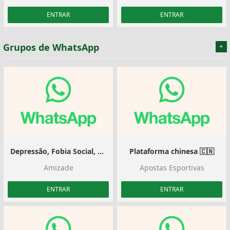
ENTRAR
ENTRAR
Grupos de WhatsApp
+
Depressão, Fobia Social, Ansiedade, etc. – Grupo de Diálogo
Plataforma chinesa 🇨🇳
Amizade
Apostas Esportivas
ENTRAR
ENTRAR