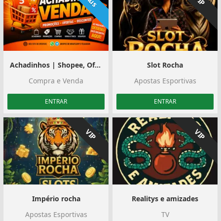
Plus
VIP
Achadinhos | Shopee, Ofertas e Divulgação
Slot Rocha
Compra e Venda
Apostas Esportivas
ENTRAR
ENTRAR
VIP
VIP
Império rocha
Realitys e amizades
Apostas Esportivas
TV