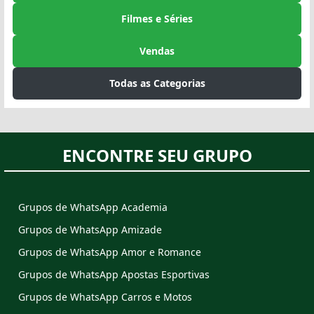
Filmes e Séries
Vendas
Todas as Categorias
ENCONTRE SEU GRUPO
Grupos de WhatsApp Academia
Grupos de WhatsApp Amizade
Grupos de WhatsApp Amor e Romance
Grupos de WhatsApp Apostas Esportivas
Grupos de WhatsApp Carros e Motos