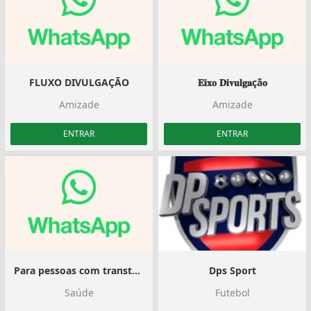
FLUXO DIVULGAÇÃO
𝐄𝐢𝐱𝐨 𝐃𝐢𝐯𝐮𝐥𝐠𝐚çã𝐨
Amizade
Amizade
ENTRAR
ENTRAR
Para pessoas com transtornos
Dps Sport
Saúde
Futebol