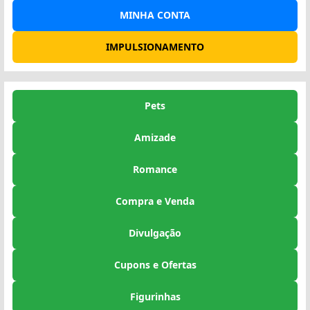
MINHA CONTA
IMPULSIONAMENTO
Pets
Amizade
Romance
Compra e Venda
Divulgação
Cupons e Ofertas
Figurinhas