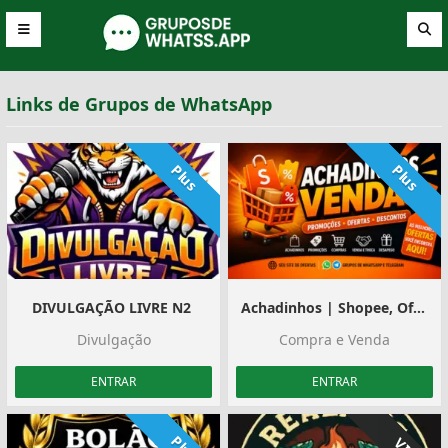
Links de Grupos de WhatsApp
Plus
Plus
DIVULGAÇÃO LIVRE N2 ‍️
Achadinhos | Shopee, Ofertas e Divulgação
Divulgação
Compra e Venda
ENTRAR
ENTRAR