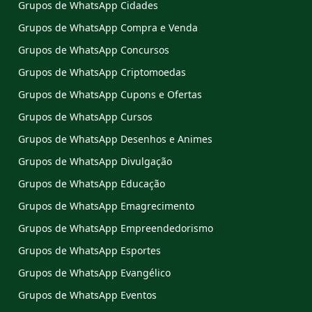
Grupos de WhatsApp Cidades
Grupos de WhatsApp Compra e Venda
Grupos de WhatsApp Concursos
Grupos de WhatsApp Criptomoedas
Grupos de WhatsApp Cupons e Ofertas
Grupos de WhatsApp Cursos
Grupos de WhatsApp Desenhos e Animes
Grupos de WhatsApp Divulgação
Grupos de WhatsApp Educação
Grupos de WhatsApp Emagrecimento
Grupos de WhatsApp Empreendedorismo
Grupos de WhatsApp Esportes
Grupos de WhatsApp Evangélico
Grupos de WhatsApp Eventos