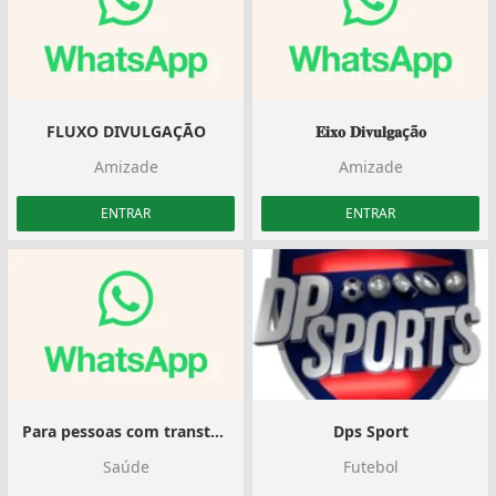
FLUXO DIVULGAÇÃO
𝐄𝐢𝐱𝐨 𝐃𝐢𝐯𝐮𝐥𝐠𝐚çã𝐨
Amizade
Amizade
ENTRAR
ENTRAR
Para pessoas com transtornos
Dps Sport
Saúde
Futebol