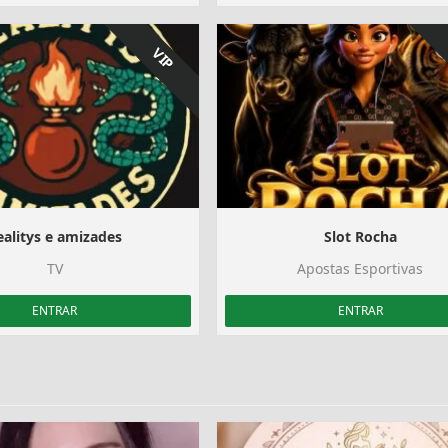
VIP
ealitys e amizades
Slot Rocha
TV
Apostas Esportivas
ENTRAR
ENTRAR