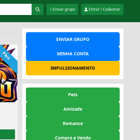
+ Enviar grupo
Entrar / Cadastrar
ENVIAR GRUPO
Plus
MINHA CONTA
IMPULSIONAMENTO
Pets
Amizade
Romance
Compra e Venda