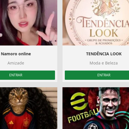
Namoro online
TENDÊNCIA LOOK
Amizade
Moda e Beleza
ENTRAR
ENTRAR