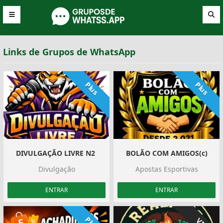
Links de Grupos de WhatsApp
Plus
Plus
DIVULGAÇÃO LIVRE N2 ‍️
BOLÃO COM AMIGOS(c)
Divulgação
Apostas Esportivas
ENTRAR
ENTRAR