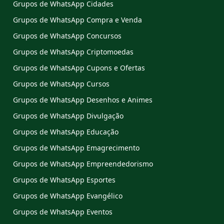
Grupos de WhatsApp Cidades
Grupos de WhatsApp Compra e Venda
Grupos de WhatsApp Concursos
Grupos de WhatsApp Criptomoedas
Grupos de WhatsApp Cupons e Ofertas
Grupos de WhatsApp Cursos
Grupos de WhatsApp Desenhos e Animes
Grupos de WhatsApp Divulgação
Grupos de WhatsApp Educação
Grupos de WhatsApp Emagrecimento
Grupos de WhatsApp Empreendedorismo
Grupos de WhatsApp Esportes
Grupos de WhatsApp Evangélico
Grupos de WhatsApp Eventos