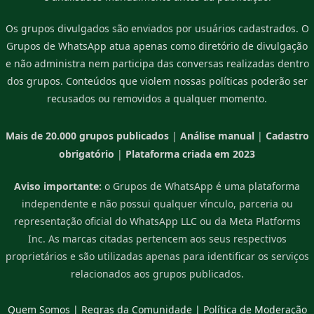
Os grupos divulgados são enviados por usuários cadastrados. O
Grupos de WhatsApp atua apenas como diretório de divulgação
e não administra nem participa das conversas realizadas dentro
dos grupos. Conteúdos que violem nossas políticas poderão ser
recusados ou removidos a qualquer momento.
Mais de 20.000 grupos publicados
|
Análise manual
|
Cadastro
obrigatório
|
Plataforma criada em 2023
Aviso importante:
o Grupos de WhatsApp é uma plataforma
independente e não possui qualquer vínculo, parceria ou
representação oficial do WhatsApp LLC ou da Meta Platforms
Inc. As marcas citadas pertencem aos seus respectivos
proprietários e são utilizadas apenas para identificar os serviços
relacionados aos grupos publicados.
Quem Somos
|
Regras da Comunidade
|
Política de Moderação