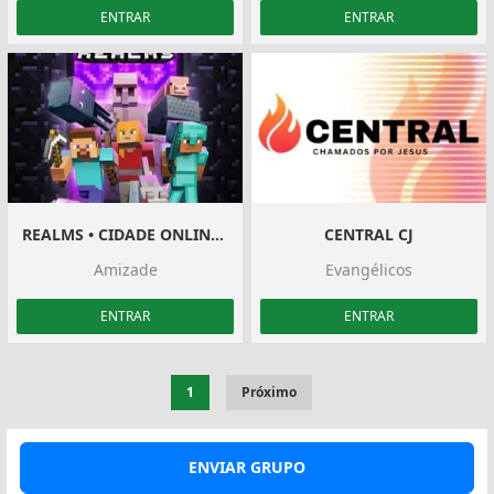
ENTRAR
ENTRAR
REALMS • CIDADE ONLINE 🟢
CENTRAL CJ
Amizade
Evangélicos
ENTRAR
ENTRAR
1
Próximo
ENVIAR GRUPO