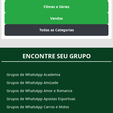
Filmes e Séries
Vendas
Todas as Categorias
ENCONTRE SEU GRUPO
Grupos de WhatsApp Academia
Grupos de WhatsApp Amizade
Grupos de WhatsApp Amor e Romance
Grupos de WhatsApp Apostas Esportivas
Grupos de WhatsApp Carros e Motos