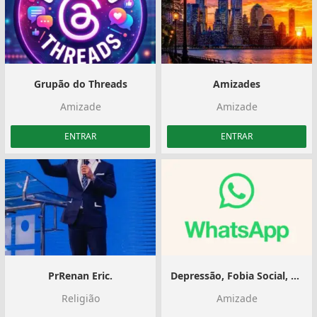
Grupão do Threads
Amizades
Amizade
Amizade
ENTRAR
ENTRAR
PrRenan Eric.
Depressão, Fobia Social, Ansiedade, etc. – Grupo de Diálogo
Religião
Amizade