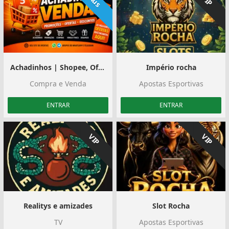
Plus
VIP
Achadinhos | Shopee, Ofertas e Divulgação
Império rocha
Compra e Venda
Apostas Esportivas
ENTRAR
ENTRAR
VIP
VIP
Realitys e amizades
Slot Rocha
TV
Apostas Esportivas