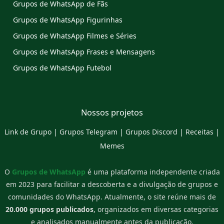
Grupos de WhatsApp de Fãs
Grupos de WhatsApp Figurinhas
Grupos de WhatsApp Filmes e Séries
Grupos de WhatsApp Frases e Mensagens
Grupos de WhatsApp Futebol
Nossos projetos
Link de Grupo
|
Grupos Telegram
|
Grupos Discord
|
Receitas
|
Memes
O
Grupos de WhatsApp
é uma plataforma independente criada
em 2023 para facilitar a descoberta e a divulgação de grupos e
comunidades do WhatsApp. Atualmente, o site reúne mais de
20.000 grupos publicados
, organizados em diversas categorias
e analisados manualmente antes da publicação.