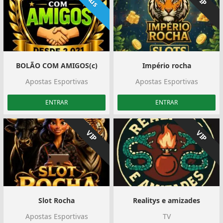
Plus
VIP
BOLÃO COM AMIGOS(c)
Império rocha
Apostas Esportivas
Apostas Esportivas
ENTRAR
ENTRAR
VIP
VIP
Slot Rocha
Realitys e amizades
Apostas Esportivas
TV