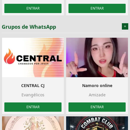
ENTRAR
ENTRAR
Grupos de WhatsApp
+
CENTRAL CJ
Namoro online
Evangélicos
Amizade
ENTRAR
ENTRAR