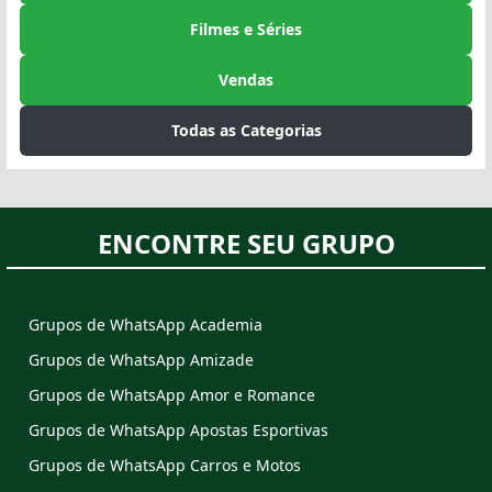
Filmes e Séries
Vendas
Todas as Categorias
ENCONTRE SEU GRUPO
Grupos de WhatsApp Academia
Grupos de WhatsApp Amizade
Grupos de WhatsApp Amor e Romance
Grupos de WhatsApp Apostas Esportivas
Grupos de WhatsApp Carros e Motos