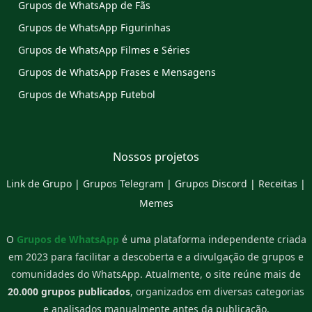
Grupos de WhatsApp de Fãs
Grupos de WhatsApp Figurinhas
Grupos de WhatsApp Filmes e Séries
Grupos de WhatsApp Frases e Mensagens
Grupos de WhatsApp Futebol
Nossos projetos
Link de Grupo
|
Grupos Telegram
|
Grupos Discord
|
Receitas
|
Memes
O
Grupos de WhatsApp
é uma plataforma independente criada
em 2023 para facilitar a descoberta e a divulgação de grupos e
comunidades do WhatsApp. Atualmente, o site reúne mais de
20.000 grupos publicados
, organizados em diversas categorias
e analisados manualmente antes da publicação.