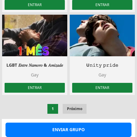
ENTRAR
ENTRAR
LGBT 𝐸𝑛𝑡𝑟𝑒 𝑁𝑎𝑚𝑜𝑟𝑜 & 𝐴𝑚𝑖𝑧𝑎𝑑𝑒️‍
U𝚗𝚒𝚝𝚢 𝚙𝚛𝚒𝚍𝚎
Gay
Gay
ENTRAR
ENTRAR
1
Próximo
ENVIAR GRUPO