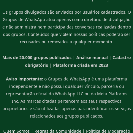
Os grupos divulgados são enviados por usuários cadastrados. O
Grupos de WhatsApp atua apenas como diretório de divulgação
e não administra nem participa das conversas realizadas dentro
dos grupos. Conteúdos que violem nossas políticas poderão ser
recusados ou removidos a qualquer momento.
Mais de 20.000 grupos publicados
|
Análise manual
|
Cadastro
obrigatório
|
Plataforma criada em 2023
Aviso importante:
o Grupos de WhatsApp é uma plataforma
independente e não possui qualquer vínculo, parceria ou
representação oficial do WhatsApp LLC ou da Meta Platforms
Inc. As marcas citadas pertencem aos seus respectivos
proprietários e são utilizadas apenas para identificar os serviços
relacionados aos grupos publicados.
Quem Somos
|
Regras da Comunidade
|
Política de Moderação