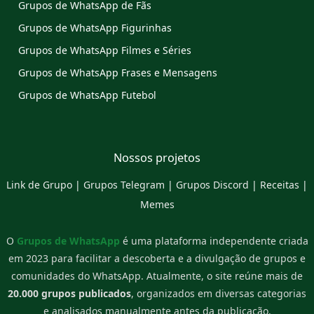
Grupos de WhatsApp de Fãs
Grupos de WhatsApp Figurinhas
Grupos de WhatsApp Filmes e Séries
Grupos de WhatsApp Frases e Mensagens
Grupos de WhatsApp Futebol
Nossos projetos
Link de Grupo
|
Grupos Telegram
|
Grupos Discord
|
Receitas
|
Memes
O
Grupos de WhatsApp
é uma plataforma independente criada
em 2023 para facilitar a descoberta e a divulgação de grupos e
comunidades do WhatsApp. Atualmente, o site reúne mais de
20.000 grupos publicados
, organizados em diversas categorias
e analisados manualmente antes da publicação.