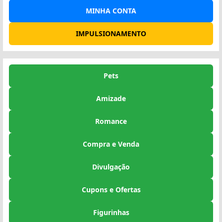
MINHA CONTA
IMPULSIONAMENTO
Pets
Amizade
Romance
Compra e Venda
Divulgação
Cupons e Ofertas
Figurinhas