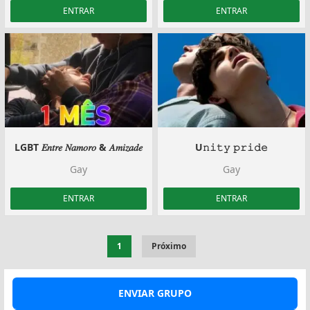
ENTRAR
ENTRAR
LGBT 𝐸𝑛𝑡𝑟𝑒 𝑁𝑎𝑚𝑜𝑟𝑜 & 𝐴𝑚𝑖𝑧𝑎𝑑𝑒️‍
U𝚗𝚒𝚝𝚢 𝚙𝚛𝚒𝚍𝚎
Gay
Gay
ENTRAR
ENTRAR
1
Próximo
ENVIAR GRUPO