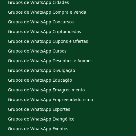
Grupos de WhatsApp Cidades
Grupos de WhatsApp Compra e Venda
Grupos de WhatsApp Concursos
Grupos de WhatsApp Criptomoedas
Grupos de WhatsApp Cupons e Ofertas
Grupos de WhatsApp Cursos
Grupos de WhatsApp Desenhos e Animes
Grupos de WhatsApp Divulgação
Grupos de WhatsApp Educação
Grupos de WhatsApp Emagrecimento
Grupos de WhatsApp Empreendedorismo
Grupos de WhatsApp Esportes
Grupos de WhatsApp Evangélico
Grupos de WhatsApp Eventos