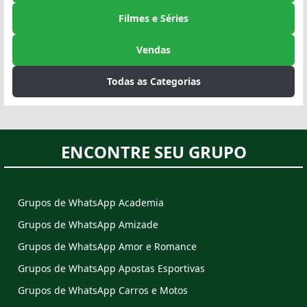
Filmes e Séries
Vendas
Todas as Categorias
ENCONTRE SEU GRUPO
Grupos de WhatsApp Academia
Grupos de WhatsApp Amizade
Grupos de WhatsApp Amor e Romance
Grupos de WhatsApp Apostas Esportivas
Grupos de WhatsApp Carros e Motos