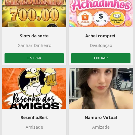
Slots da sorte
Achei comprei ️
Ganhar Dinheiro
Divulgação
ENTRAR
ENTRAR
Resenha.Bert
Namoro Virtual
Amizade
Amizade