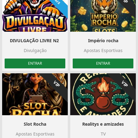
Plus
VIP
DIVULGAÇÃO LIVRE N2 ‍️
Império rocha
Divulgação
Apostas Esportivas
ENTRAR
ENTRAR
VIP
VIP
Slot Rocha
Realitys e amizades
Apostas Esportivas
TV