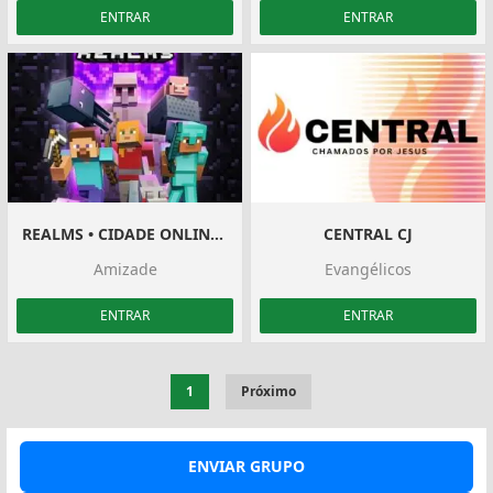
ENTRAR
ENTRAR
REALMS • CIDADE ONLINE 🟢
CENTRAL CJ
Amizade
Evangélicos
ENTRAR
ENTRAR
1
Próximo
ENVIAR GRUPO