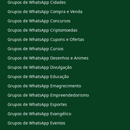
Grupos de WhatsApp Cidades
Grupos de WhatsApp Compra e Venda
Grupos de WhatsApp Concursos
Grupos de WhatsApp Criptomoedas
Grupos de WhatsApp Cupons e Ofertas
Grupos de WhatsApp Cursos
Grupos de WhatsApp Desenhos e Animes
Grupos de WhatsApp Divulgação
Grupos de WhatsApp Educação
Grupos de WhatsApp Emagrecimento
Grupos de WhatsApp Empreendedorismo
Grupos de WhatsApp Esportes
Grupos de WhatsApp Evangélico
Grupos de WhatsApp Eventos