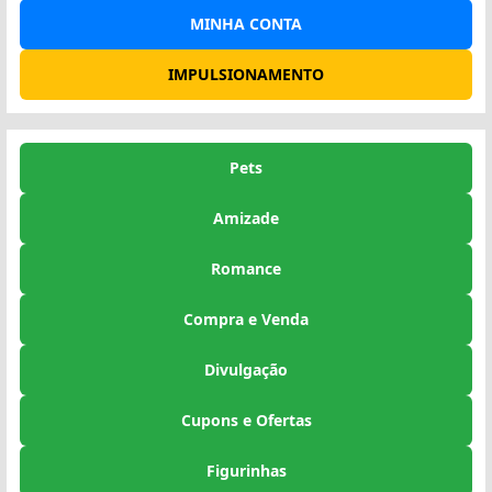
MINHA CONTA
IMPULSIONAMENTO
Pets
Amizade
Romance
Compra e Venda
Divulgação
Cupons e Ofertas
Figurinhas