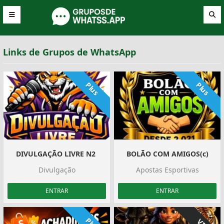
Links de Grupos de WhatsApp
Plus
Plus
DIVULGAÇÃO LIVRE N2 ‍️
BOLÃO COM AMIGOS(c)
Divulgação
Apostas Esportivas
ENTRAR
ENTRAR