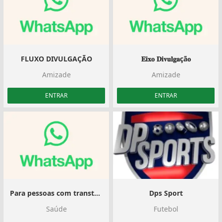
FLUXO DIVULGAÇÃO
𝐄𝐢𝐱𝐨 𝐃𝐢𝐯𝐮𝐥𝐠𝐚çã𝐨
Amizade
Amizade
ENTRAR
ENTRAR
Para pessoas com transtornos
Dps Sport
Saúde
Futebol