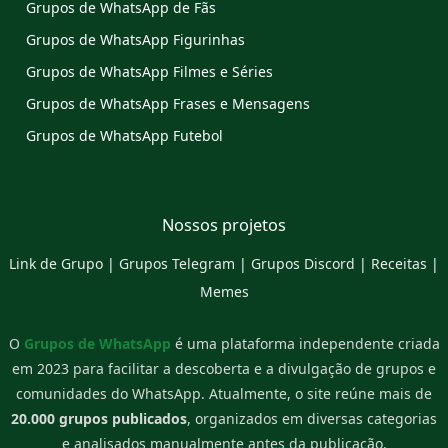
Grupos de WhatsApp de Fãs
Grupos de WhatsApp Figurinhas
Grupos de WhatsApp Filmes e Séries
Grupos de WhatsApp Frases e Mensagens
Grupos de WhatsApp Futebol
Nossos projetos
Link de Grupo
|
Grupos Telegram
|
Grupos Discord
|
Receitas
|
Memes
O
Grupos de WhatsApp
é uma plataforma independente criada
em 2023 para facilitar a descoberta e a divulgação de grupos e
comunidades do WhatsApp. Atualmente, o site reúne mais de
20.000 grupos publicados
, organizados em diversas categorias
e analisados manualmente antes da publicação.