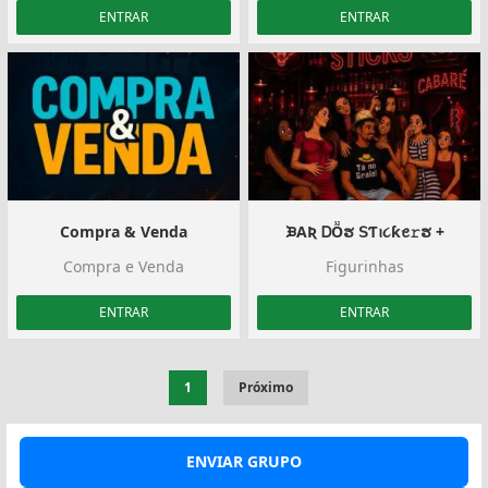
ENTRAR
ENTRAR
Compra & Venda
ᙖAƦ ᎠṎຮ ꓢƬꪱ૮ƙꫀ𝚛ຮ +
Compra e Venda
Figurinhas
ENTRAR
ENTRAR
1
Próximo
ENVIAR GRUPO