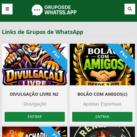
Links de Grupos de WhatsApp
Plus
Plus
DIVULGAÇÃO LIVRE N2 ‍️
BOLÃO COM AMIGOS(c)
Divulgação
Apostas Esportivas
ENTRAR
ENTRAR