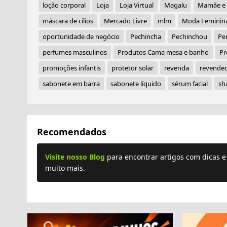
loção corporal
Loja
Loja Virtual
Magalu
Mamãe e
máscara de cílios
Mercado Livre
mlm
Moda Feminin
oportunidade de negócio
Pechincha
Pechinchou
Pe
perfumes masculinos
Produtos Cama mesa e banho
Pr
promoções infantis
protetor solar
revenda
revended
sabonete em barra
sabonete líquido
sérum facial
sh
Recomendados
Visite nosso Blog
para encontrar artigos com dicas 
muito mais.
Plus