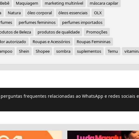
 Bebê
Maquiagem
marketing multinível
máscara capilar
a
Natura
óleo corporal
óleos essenciais
OLX
rfumes
perfumes femininos
perfumes importados
odutos de Beleza
produtos de qualidade
Promoções
or autorizado
Roupas e Acessórios
Roupas Femininas
ampoo
Shein
Shopee
sombra
suplementos
Temu
vitamin
e perguntas frequentes relacionadas ao WhatsApp e redes sociais e