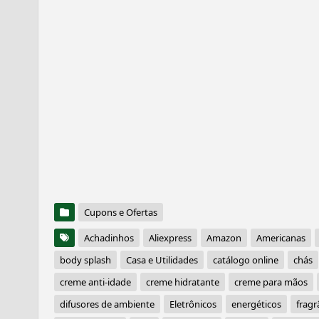
Cupons e Ofertas
Achadinhos
Aliexpress
Amazon
Americanas
body splash
Casa e Utilidades
catálogo online
chás
creme anti-idade
creme hidratante
creme para mãos
difusores de ambiente
Eletrônicos
energéticos
fragr