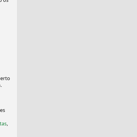
p os
certo
.
ses
tas
,