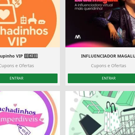
upinho VIP 0️⃣2️⃣0️⃣️
INFLUENCIADOR MAGAL
Cupons e Ofertas
Cupons e Ofertas
ENTRAR
ENTRAR