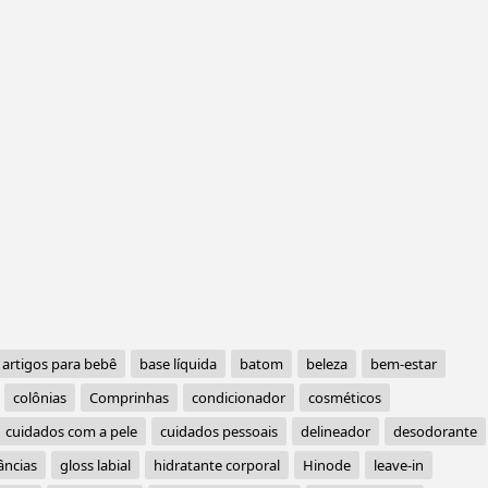
artigos para bebê
base líquida
batom
beleza
bem-estar
colônias
Comprinhas
condicionador
cosméticos
cuidados com a pele
cuidados pessoais
delineador
desodorante
âncias
gloss labial
hidratante corporal
Hinode
leave-in