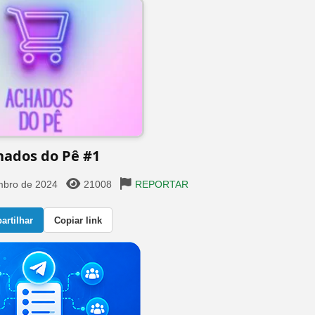
hados do Pê #1
mbro de 2024
21008
REPORTAR
rtilhar
Copiar link