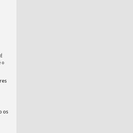
 É
é o
res
p os