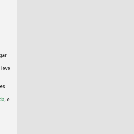
gar
 leve
ses
da
, e