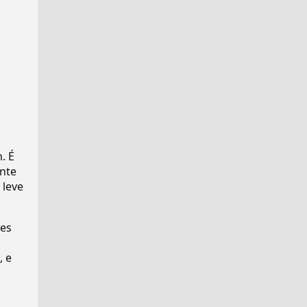
. É
ente
 leve
ses
, e