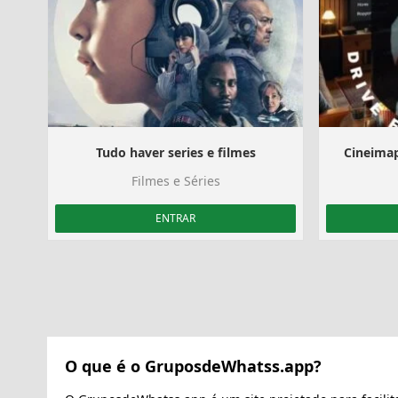
Tudo haver series e filmes
Cineimap
Filmes e Séries
ENTRAR
O que é o GruposdeWhatss.app?