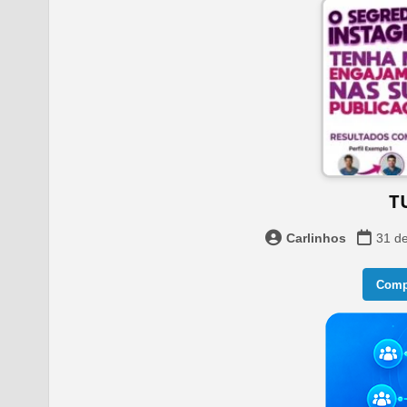
T
Carlinhos
31 de
Compa