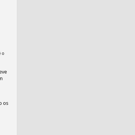
é o
eve
m
p os