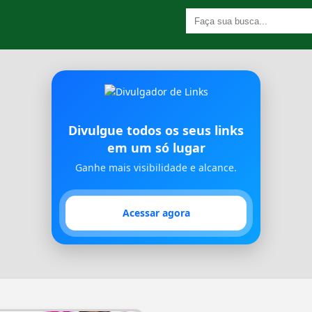
Divulgue todos os seus links
em um só lugar
Ganhe mais visibilidade e alcance.
Acessar agora