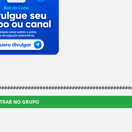
#############################################
TRAR NO GRUPO