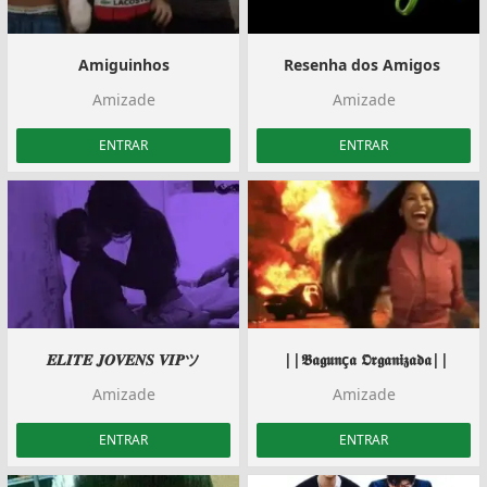
Amiguinhos
Resenha dos Amigos ️️
Amizade
Amizade
ENTRAR
ENTRAR
𝑬𝑳𝑰𝑻𝑬 𝑱𝑶𝑽𝑬𝑵𝑺 𝑽𝑰𝑷ツ
️ ||𝕭𝖆𝖌𝖚𝖓ç𝖆 𝕺𝖗𝖌𝖆𝖓𝖎𝖟𝖆𝖉𝖆||️
Amizade
Amizade
ENTRAR
ENTRAR