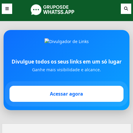
Divulgue todos os seus links em um só lugar
Ganhe mais visibilidade e alcance.
Acessar agora