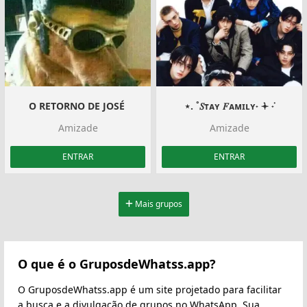
O RETORNO DE JOSÉ ️
⋆. ˚𝑆ᴛᴀʏ 𝐹ᴀᴍɪʟʏ˖ ݁𖥔 ݁˖
Amizade
Amizade
ENTRAR
ENTRAR
Mais grupos
O que é o GruposdeWhatss.app?
O GruposdeWhatss.app é um site projetado para facilitar
a busca e a divulgação de grupos no WhatsApp. Sua