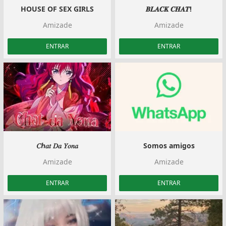
HOUSE OF SEX GIRLS
𝑩𝑳𝑨𝑪𝑲 𝑪𝑯𝑨𝑻!
Amizade
Amizade
ENTRAR
ENTRAR
𝐶ℎ𝑎𝑡 𝐷𝑎 𝑌𝑜𝑛𝑎
Somos amigos
Amizade
Amizade
ENTRAR
ENTRAR