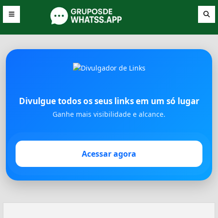
Divulgue todos os seus links em um só lugar
Ganhe mais visibilidade e alcance.
Acessar agora