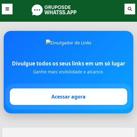
Divulgue todos os seus links em um só lugar
Ganhe mais visibilidade e alcance.
Acessar agora