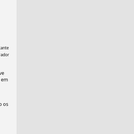
tante
rador
ve
 em
p os