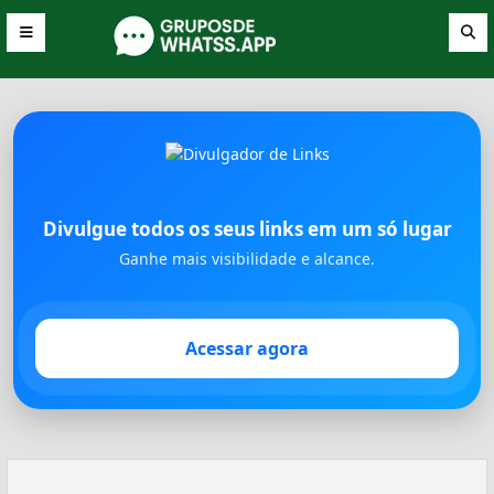
Divulgue todos os seus links em um só lugar
Ganhe mais visibilidade e alcance.
Acessar agora