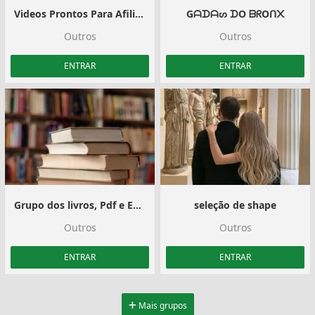
Videos Prontos Para Afiliados Shopee
Gᗩᗪᗩᔕ ᗪO ᗷᖇOᑎ᙭
Outros
Outros
ENTRAR
ENTRAR
Grupo dos livros, Pdf e Epub
seleção de shape
Outros
Outros
ENTRAR
ENTRAR
Mais grupos