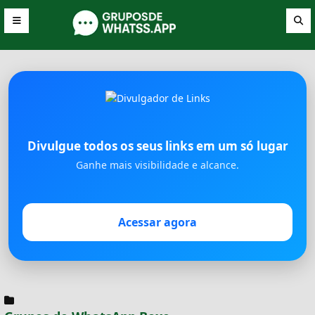
Divulgue todos os seus links em um só lugar
Ganhe mais visibilidade e alcance.
Acessar agora