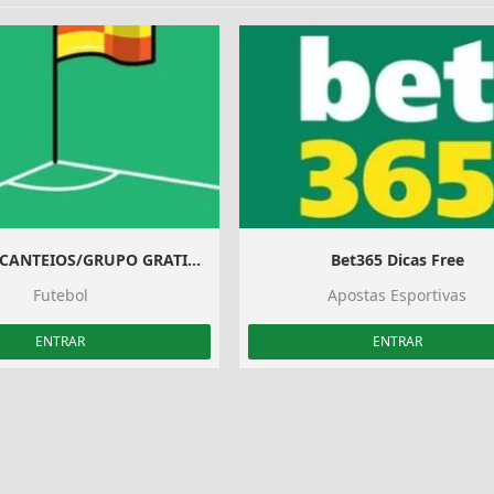
MP DOS ESCANTEIOS/GRUPO GRATIS 02
Bet365 Dicas Free
Futebol
Apostas Esportivas
ENTRAR
ENTRAR