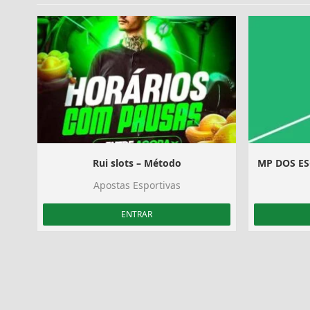
Rui slots – Método
Apostas Esportivas
ENTRAR