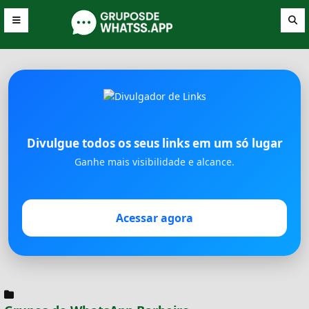
Divulgue todos os seus links em um só lugar
Ganhe mais visibilidade e alcance.
Acessar agora