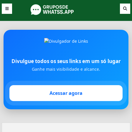
Divulgue todos os seus links em um só lugar
Ganhe mais visibilidade e alcance.
Acessar agora