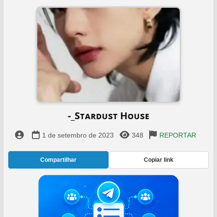
-_Sᴛᴀʀᴅᴜsᴛ Hᴏᴜsᴇ
1 de setembro de 2023
348
REPORTAR
Compartilhar
Copiar link