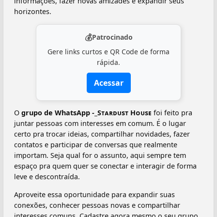
informações, fazer novas amizades e expandir seus
horizontes.
💰
Patrocinado
Gere links curtos e QR Code de forma
rápida.
Acessar
O
grupo de WhatsApp -_Sᴛᴀʀᴅᴜsᴛ Hᴏᴜsᴇ
foi feito pra
juntar pessoas com interesses em comum. É o lugar
certo pra trocar ideias, compartilhar novidades, fazer
contatos e participar de conversas que realmente
importam. Seja qual for o assunto, aqui sempre tem
espaço pra quem quer se conectar e interagir de forma
leve e descontraída.
Aproveite essa oportunidade para expandir suas
conexões, conhecer pessoas novas e compartilhar
interesses comuns. Cadastre agora mesmo o seu grupo