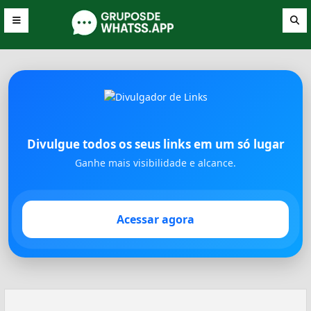
Divulgue todos os seus links em um só lugar
Ganhe mais visibilidade e alcance.
Acessar agora